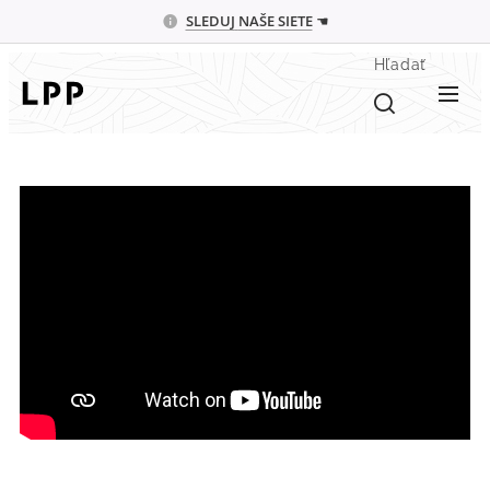
SLEDUJ
NAŠE SIETE
☚
Hľadať