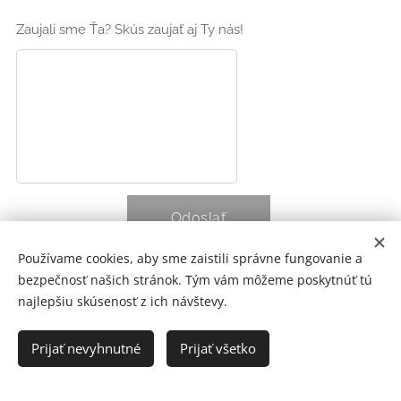
Zaujali sme Ťa? Skús zaujať aj Ty nás!
Odoslať
Používame cookies, aby sme zaistili správne fungovanie a
bezpečnosť našich stránok. Tým vám môžeme poskytnúť tú
Informácie o spracúvaní osobných údajov pri
najlepšiu skúsenosť z ich návštevy.
výberovom procese
Prijať nevyhnutné
Prijať všetko