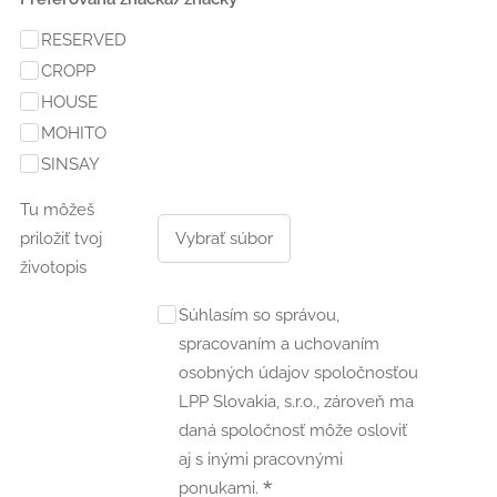
RESERVED
CROPP
HOUSE
MOHITO
SINSAY
Tu môžeš
priložiť tvoj
Vybrať súbor
životopis
Súhlasím so správou,
spracovaním a uchovaním
osobných údajov spoločnosťou
LPP Slovakia, s.r.o., zároveň ma
daná spoločnosť môže osloviť
aj s inými pracovnými
ponukami.