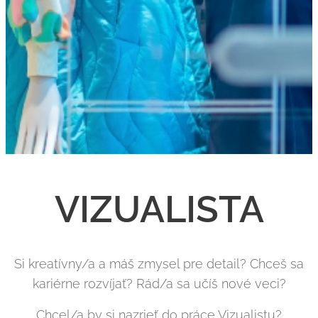
VIZUALISTA
Si kreatívny/a a máš zmysel pre detail? Chceš sa
kariérne rozvíjať? Rád/a sa učíš nové veci?
Chcel/a by si nazrieť do práce Vizualistu?