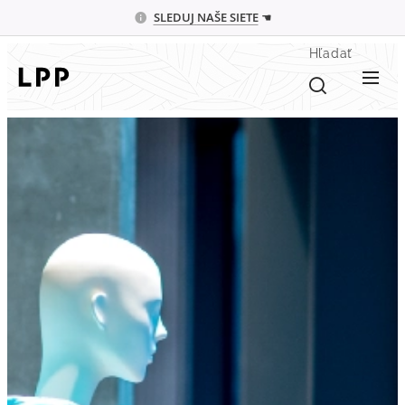
SLEDUJ
NAŠE SIETE
☚
Hľadať