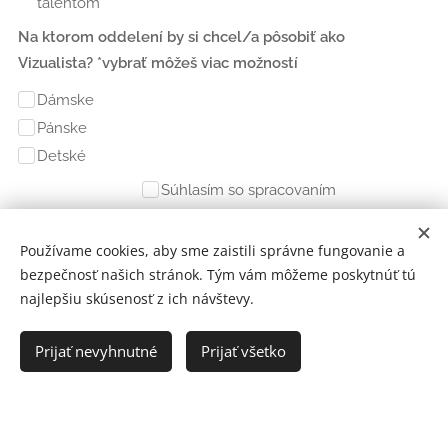
talentom
Na ktorom oddelení by si chcel/a pôsobiť ako
Vizualista? *vybrať môžeš viac možností
Dámske
Pánske
Detské
Súhlasím so spracovaním
osobných údajov pre interné
účely
Používame cookies, aby sme zaistili správne fungovanie a
bezpečnosť našich stránok. Tým vám môžeme poskytnúť tú
Odoslať
najlepšiu skúsenosť z ich návštevy.
Prijať nevyhnutné
Prijať všetko
KTO SME?