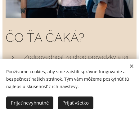
ČO
ŤA
ČAKÁ?
Zodpovednosť za chod prevádzky a jej
predajné výsledky
Používame cookies, aby sme zaistili správne fungovanie a
Školenie nových zamestnancov
bezpečnosť našich stránok. Tým vám môžeme poskytnúť tú
najlepšiu skúsenosť z ich návštevy.
Prideľovanie úloh zamestnancom a
dohľad nad ich udržiavaním
Prijať nevyhnutné
Prijať všetko
Tvorba denných plánov a mesačných
rozpisov
Personálna agenda a príprava
podkladov k mzdám