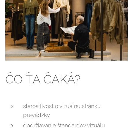
ČO ŤA ČAKÁ?
starostlivosť o vizuálnu stránku
prevádzky
dodržiavanie štandardov vizuálu