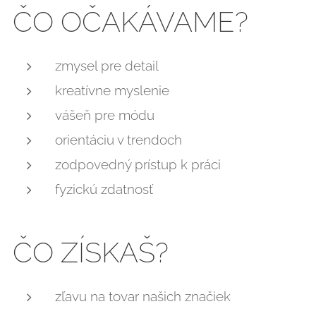
ČO OČAKÁVAME?
zmysel pre detail
kreatívne myslenie
vášeň pre módu
orientáciu v trendoch
zodpovedný prístup k práci
fyzickú zdatnosť
ČO ZÍSKAŠ?
zľavu na tovar našich značiek