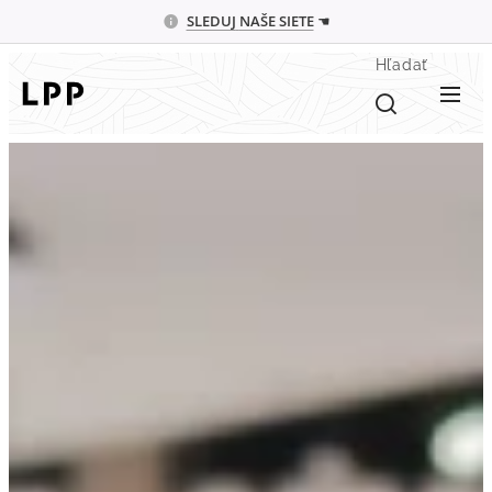
SLEDUJ
NAŠE SIETE
☚
Hľadať