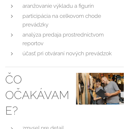
aranžovanie výkladu a figurín
participácia na celkovom chode
prevádzky
analýza predaja prostredníctvom
reportov
účasť pri otváraní nových prevádzok
ČO
OČAKÁVAM
E?
zmysel pre detail