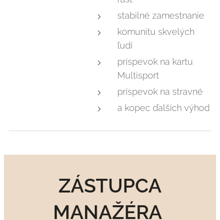
stabilné zamestnanie
komunitu skvelých
ľudí
príspevok na kartu
Multisport
príspevok na stravné
a kopec ďalších výhod
ZÁSTUPCA
MANAŽÉRA